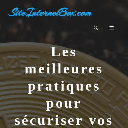
Aller
SiteInternetBox.com
au
contenu
Menu
Les
meilleures
pratiques
pour
sécuriser vos