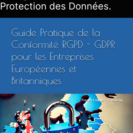
Protection des Données.