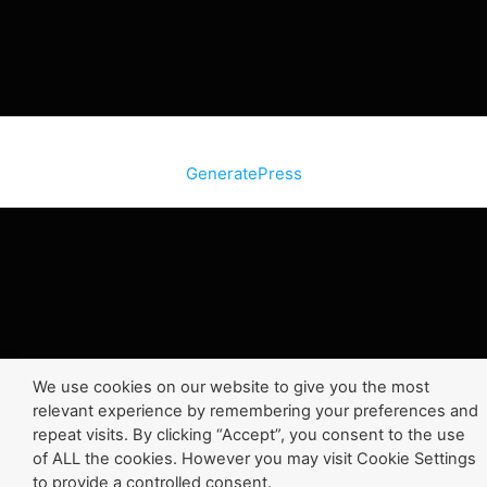
© 2026 SiteInternetBox.com
• Construit avec
GeneratePress
We use cookies on our website to give you the most
relevant experience by remembering your preferences and
repeat visits. By clicking “Accept”, you consent to the use
of ALL the cookies. However you may visit Cookie Settings
to provide a controlled consent.