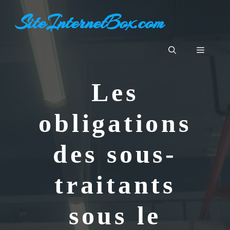
Aller
SiteInternetBox.com
au
contenu
Menu
Les
obligations
des sous-
traitants
sous le