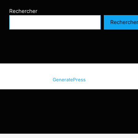
Rechercher
Recherche
© 2026 SiteInternetBox.com
• Construit avec
GeneratePress