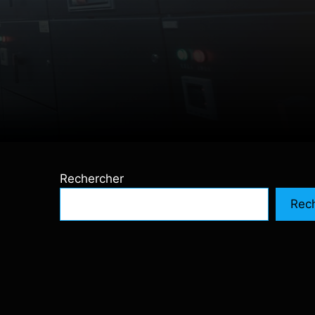
Rechercher
Rec