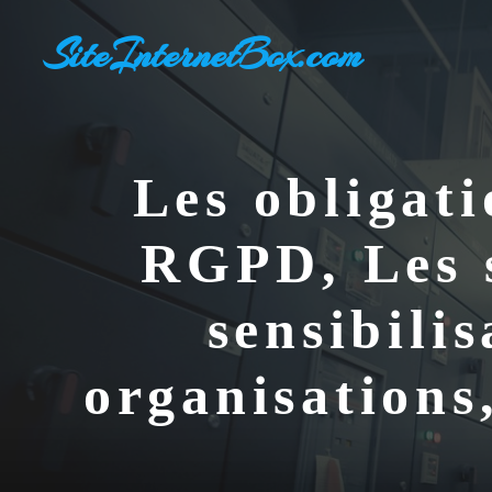
Aller
SiteInternetBox.com
au
contenu
Les obligati
RGPD, Les s
sensibili
organisations