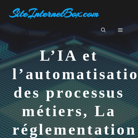
Aller
SiteInternetBox.com
au
contenu
Menu
L’IA et
l’automatisati
des processus
métiers, La
réglementation