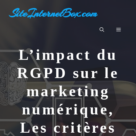
Aller
SiteInternetBox.com
au
contenu
Menu
L’impact du
RGPD sur le
marketing
numérique,
Les critères