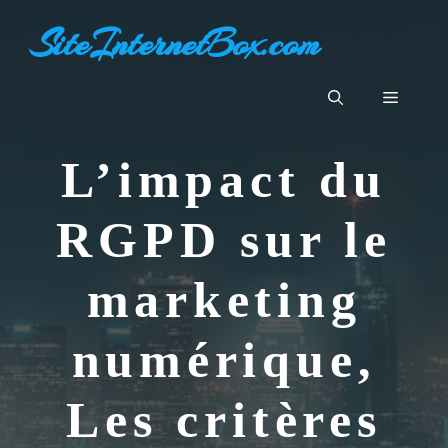
Aller
SiteInternetBox.com
au
contenu
Menu
L’impact du
RGPD sur le
marketing
numérique,
Les critères