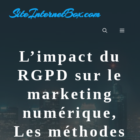
Aller
SiteInternetBox.com
au
contenu
Menu
L’impact du
RGPD sur le
marketing
numérique,
Les méthodes