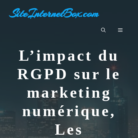
Aller
SiteInternetBox.com
au
contenu
Menu
L’impact du
RGPD sur le
marketing
numérique,
Les