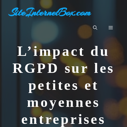
Aller
SiteInternetBox.com
au
contenu
Menu
L’impact du
RGPD sur les
petites et
moyennes
entreprises