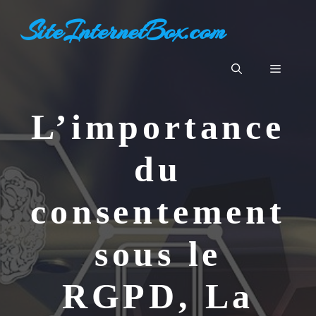
Aller
SiteInternetBox.com
au
contenu
Menu
L’importance
du
consentement
sous le
RGPD, La