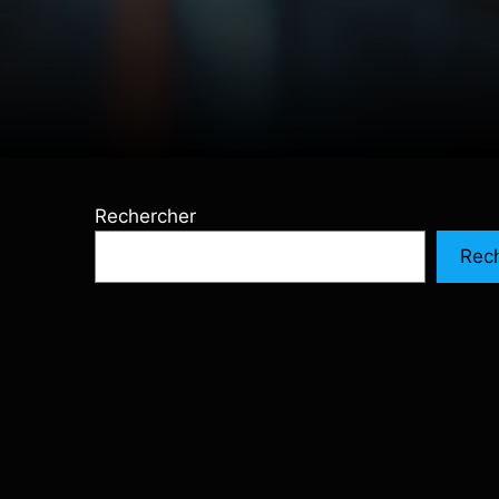
Rechercher
Rec