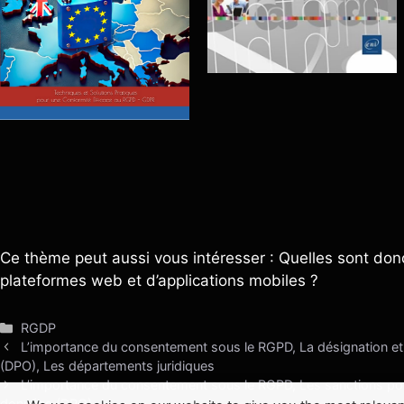
Ce thème peut aussi vous intéresser : Quelles sont donc
plateformes web et d’applications mobiles ?
Catégories
RGDP
L’importance du consentement sous le RGPD, La désignation et 
(DPO), Les départements juridiques
L’importance du consentement sous le RGPD, Les sanctions po
données (DPO)