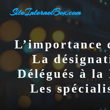
Aller
SiteInternetBox.com
au
contenu
L’importance 
La désignati
Délégués à la
Les spécial