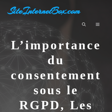
Aller
SiteInternetBox.com
au
contenu
Menu
L’importance
du
consentement
sous le
RGPD, Les