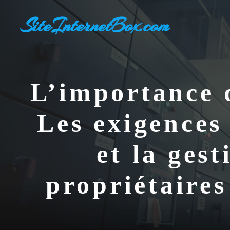
Aller
SiteInternetBox.com
au
contenu
L’importance 
Les exigences
et la ges
propriétaires