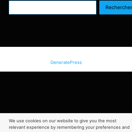
Recherche
© 2026 SiteInternetBox.com
• Construit avec
GeneratePress
We use cookies on our website to give you the most
relevant experience by remembering your preferences and