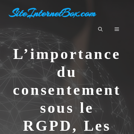
Aller
SiteInternetBox.com
au
contenu
Menu
L’importance
du
consentement
sous le
RGPD, Les