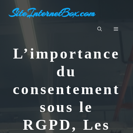
Aller
SiteInternetBox.com
au
contenu
Menu
L’importance
du
consentement
sous le
RGPD, Les