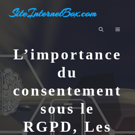
Aller
SiteInternetBox.com
au
contenu
Menu
L’importance
du
consentement
sous le
RGPD, Les