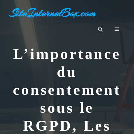
Aller
SiteInternetBox.com
au
contenu
Menu
L’importance
du
consentement
sous le
RGPD, Les