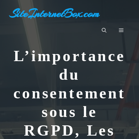
Aller
SiteInternetBox.com
au
contenu
Menu
L’importance
du
consentement
sous le
RGPD, Les