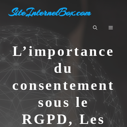
Aller
SiteInternetBox.com
au
contenu
Menu
L’importance
du
consentement
sous le
RGPD, Les