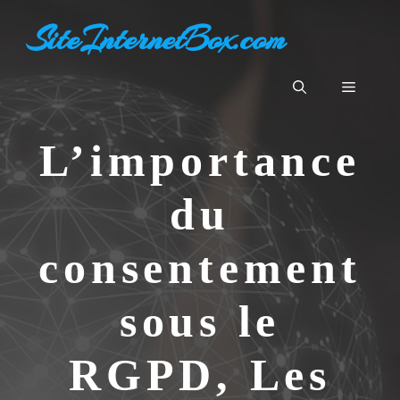
Aller
SiteInternetBox.com
au
contenu
Menu
L’importance
du
consentement
sous le
RGPD, Les