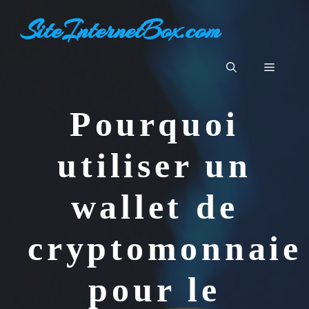
Aller
SiteInternetBox.com
au
contenu
Menu
Pourquoi
utiliser un
wallet de
cryptomonnaie
pour le