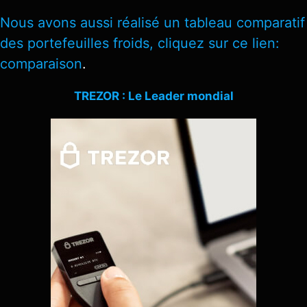
Nous avons aussi réalisé un tableau comparatif
des portefeuilles froids, cliquez sur ce lien:
comparaison
.
TREZOR : Le Leader mondial