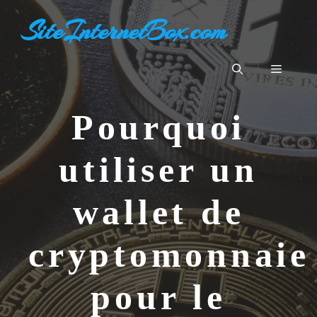
Aller
SiteInternetBox.com
au
contenu
Menu
Pourquoi
utiliser un
wallet de
cryptomonnaie
pour le