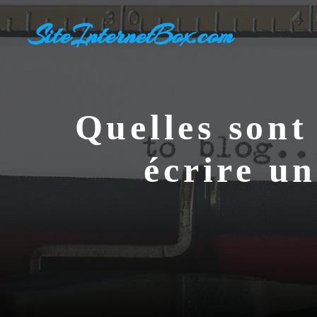
Aller
SiteInternetBox.com
au
contenu
Quelles sont
écrire un