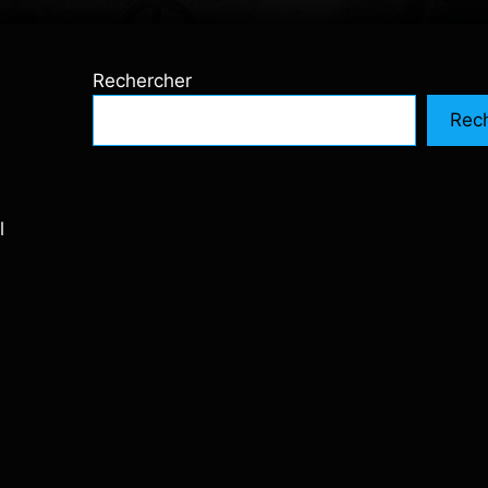
Rechercher
Rec
l