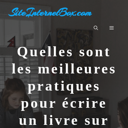
Aller
SiteInternetBox.com
au
contenu
Menu
Quelles sont
les meilleures
pratiques
pour écrire
un livre sur