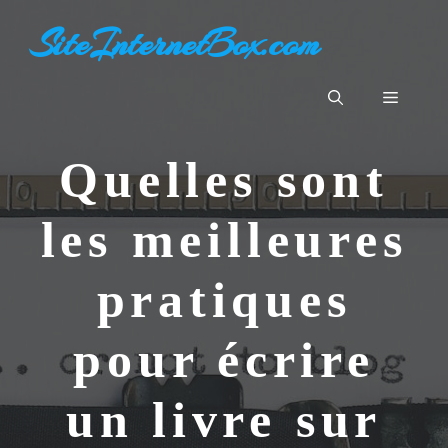
Aller
SiteInternetBox.com
au
contenu
Menu
Quelles sont
les meilleures
pratiques
pour écrire
un livre sur