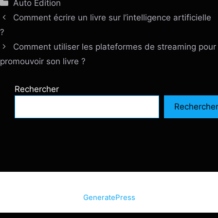
Catégories
Auto Edition
Comment écrire un livre sur l’intelligence artificielle
?
Comment utiliser les plateformes de streaming pour
promouvoir son livre ?
Rechercher
Recherche
© 2026 SiteInternetBox.com
• Construit avec
GeneratePress