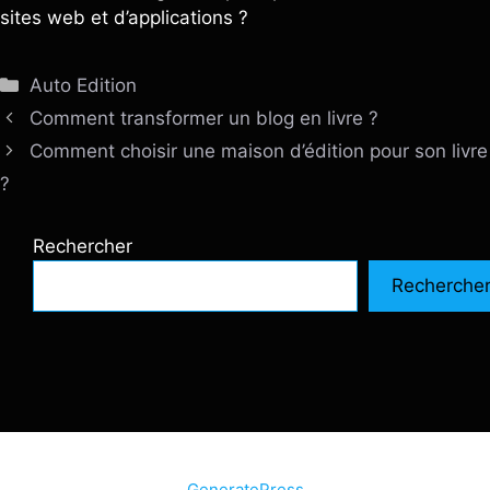
sites web et d’applications ?
Catégories
Auto Edition
Comment transformer un blog en livre ?
Comment choisir une maison d’édition pour son livre
?
Rechercher
Recherche
© 2026 SiteInternetBox.com
• Construit avec
GeneratePress