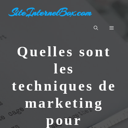
Aller
SiteInternetBox.com
au
contenu
Menu
Quelles sont
les
techniques de
marketing
pour