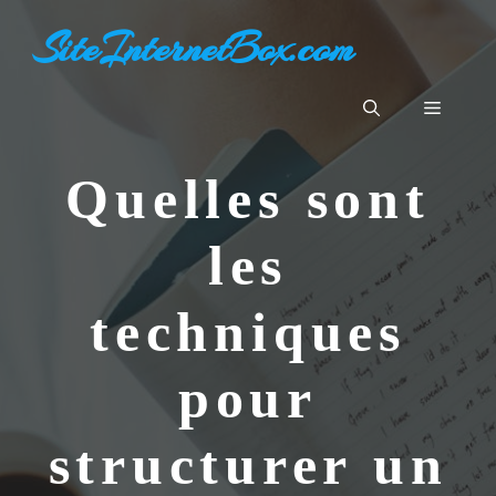
Aller
SiteInternetBox.com
au
contenu
Menu
Quelles sont
les
techniques
pour
structurer un