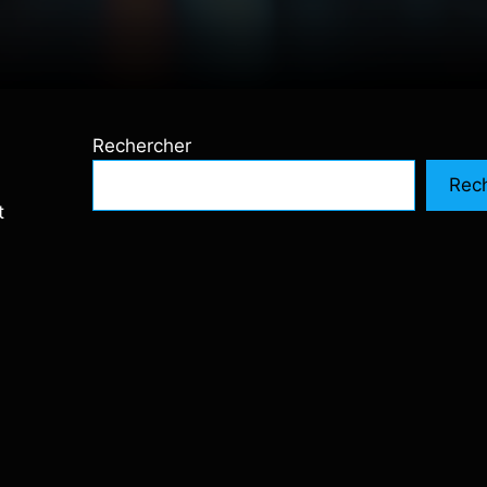
Rechercher
Rec
t