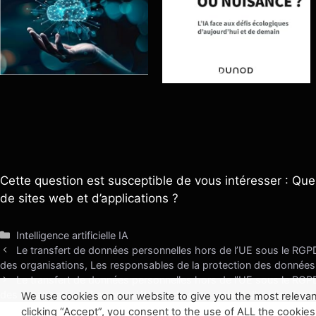
Cette question est susceptible de vous intéresser : Quel
de sites web et d’applications ?
Catégories
Intelligence artificielle IA
Le transfert de données personnelles hors de l’UE sous le RGPD
des organisations, Les responsables de la protection des donnée
Le transfert de données personnelles hors de l’UE sous le RGPD
des organisations, Les propriétaires de sites web et d’applications
We use cookies on our website to give you the most relevan
clicking “Accept”, you consent to the use of ALL the cookies