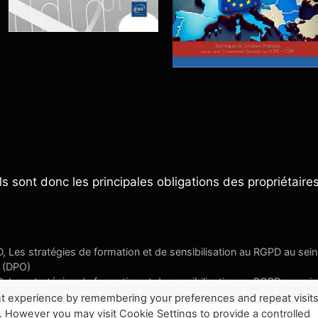
s sont donc les principales obligations des propriétaire
, Les stratégies de formation et de sensibilisation au RGPD au sein
s (DPO)
, Les stratégies de formation et de sensibilisation au RGPD au sein
t experience by remembering your preferences and repeat visits
. However you may visit Cookie Settings to provide a controlled