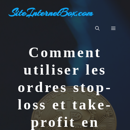
Aller
SiteInternetBox.com
au
contenu
Menu
Comment
utiliser les
ordres stop-
loss et take-
profit en