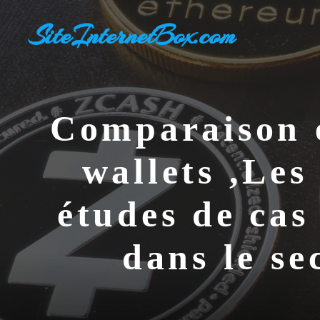
Aller
SiteInternetBox.com
au
contenu
Comparaison en
wallets ,Les
études de cas
dans le s