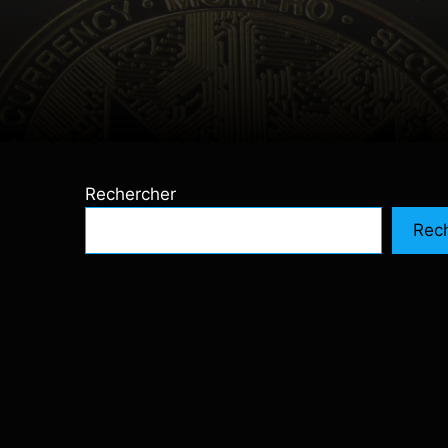
Rechercher
Rec
,