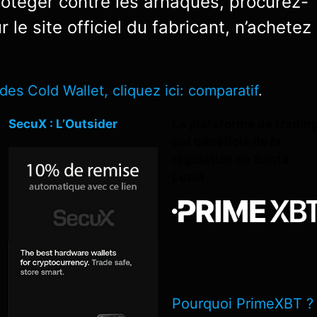
rotéger contre les arnaques, procurez-
r le site officiel du fabricant, n’achetez
es Cold Wallet, cliquez ici:
comparatif
.
SecuX : L’Outsider
La plateforme de tradin
qui bénéficie de la
régulation de Santa
Lucía
Pourquoi PrimeXBT ?