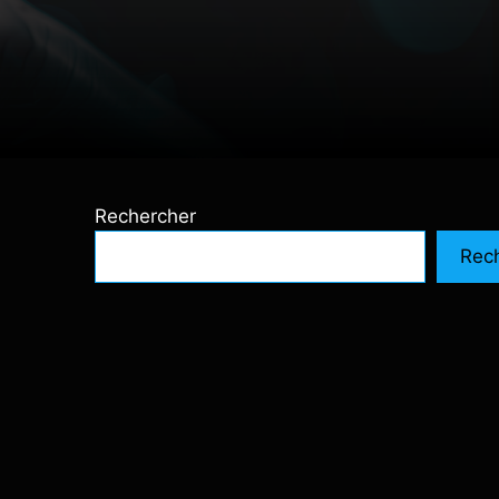
Rechercher
Rec