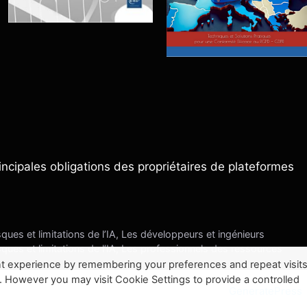
rincipales obligations des propriétaires de plateformes
sques et limitations de l’IA, Les développeurs et ingénieurs
sques et limitations de l’IA, Les professionnels des ressources
t experience by remembering your preferences and repeat visits
. However you may visit Cookie Settings to provide a controlled
© 2026 SiteInternetBox.com
• Construit avec
GeneratePress