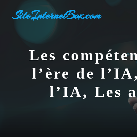
Aller
SiteInternetBox.com
au
contenu
Les compéten
l’ère de l’IA
l’IA, Les 