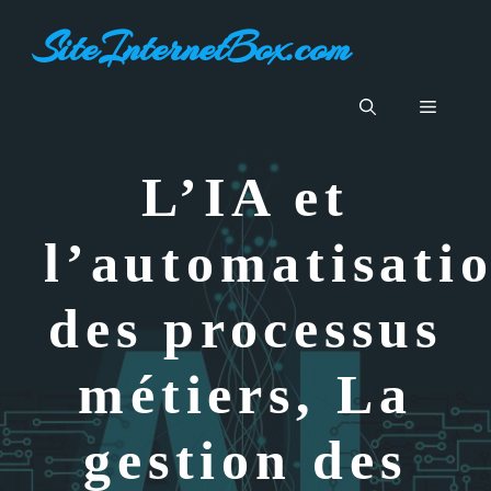
Aller
SiteInternetBox.com
au
contenu
Menu
L’IA et
l’automatisati
des processus
métiers, La
gestion des