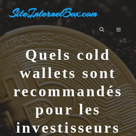
Aller
SiteInternetBox.com
au
contenu
Menu
Quels cold
wallets sont
recommandés
pour les
investisseurs