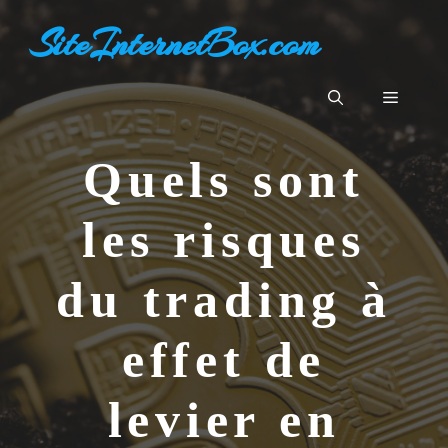
Aller
SiteInternetBox.com
au
contenu
Menu
Quels sont
les risques
du trading à
effet de
levier en