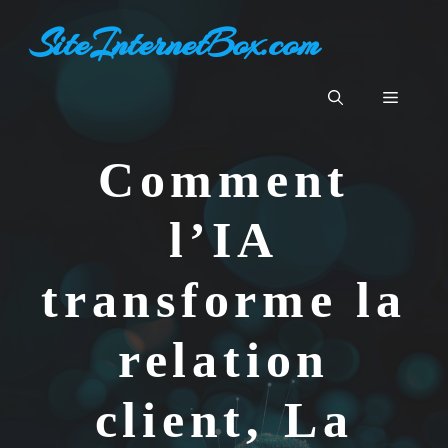
Aller
SiteInternetBox.com
au
contenu
Menu
Comment
l’IA
transforme la
relation
client, La