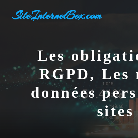
Aller
SiteInternetBox.com
au
contenu
Les obligati
RGPD, Les m
données pers
sites