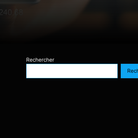
Rechercher
Rec