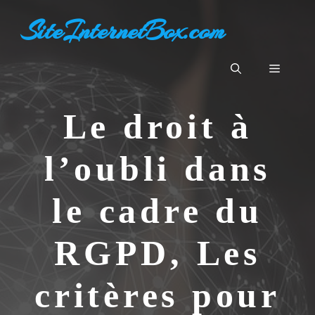
Aller
SiteInternetBox.com
au
contenu
Menu
Le droit à
l’oubli dans
le cadre du
RGPD, Les
critères pour