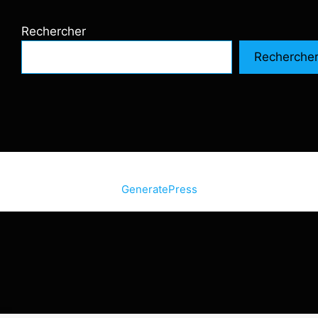
Rechercher
Recherche
© 2026 SiteInternetBox.com
• Construit avec
GeneratePress