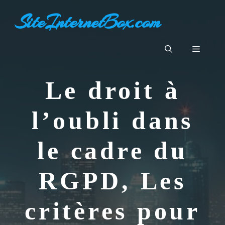
Aller
SiteInternetBox.com
au
contenu
Menu
Le droit à
l’oubli dans
le cadre du
RGPD, Les
critères pour