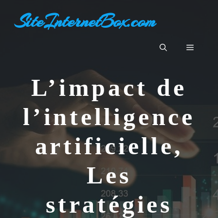
Aller
SiteInternetBox.com
au
contenu
Menu
L’impact de
l’intelligence
artificielle,
Les
stratégies