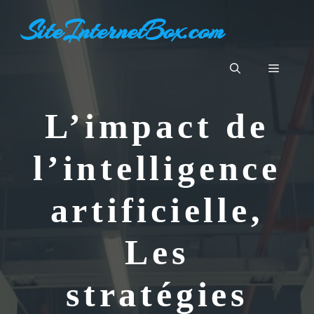
Aller
SiteInternetBox.com
au
contenu
Menu
L’impact de
l’intelligence
artificielle,
Les
stratégies