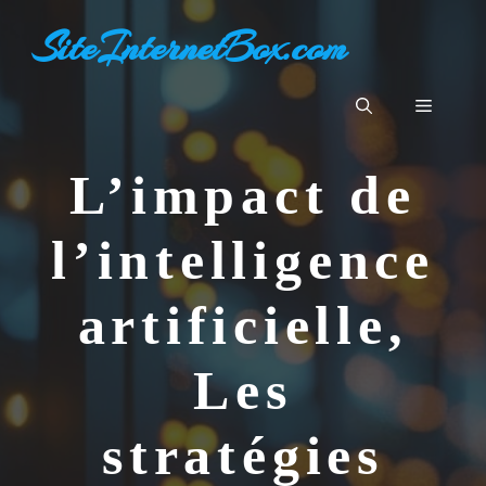
Aller
SiteInternetBox.com
au
contenu
Menu
L’impact de
l’intelligence
artificielle,
Les
stratégies